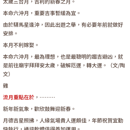
太歲三合月，吉利的新春之月。
本命六沖月，重要吉事暫緩為宜。
由於驛馬星逢沖，因此出遊之舉，有必要年前就做好
安排。
本月不利嫁娶。
本命六沖月，最為理想，也是最聰明的趨吉避凶，就
是前往廟宇拜拜安太歲，破解厄運，轉大運。（文/陶
文）
雞
流月重點在於
，………
新年新氣象，歡欣鼓舞迎新春。
月德吉星照拂，人緣氣場貴人運頗佳，年節祝賀宜勤
快執行，通訊軟體值得善加運用。