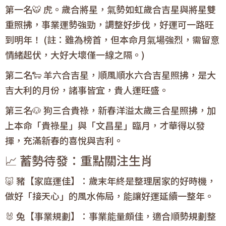
第一名🐯 虎。歲合將星，氣勢如虹歲合吉星與將星雙
重照拂，事業運勢強勁，調整好步伐，好運可一路旺
到明年！ (註：雖為榜首，但本命月氣場強烈，需留意
情緒起伏，大好大壞僅一線之隔。)
第二名🐑 羊六合吉星，順風順水六合吉星照拂，是大
吉大利的月份，諸事皆宜，貴人運旺盛。
第三名🐶 狗三合貴祿，新春洋溢太歲三合星照拂，加
上本命「貴祿星」與「文昌星」臨月，才華得以發
揮，充滿新春的喜悅與吉利。
📈 蓄勢待發：重點關注生肖
🐷 豬【家庭運佳】：歲末年終是整理居家的好時機，
做好「接天心」的風水佈局，能讓好運延續一整年。
🐰 兔【事業規劃】：事業能量頗佳，適合順勢規劃整