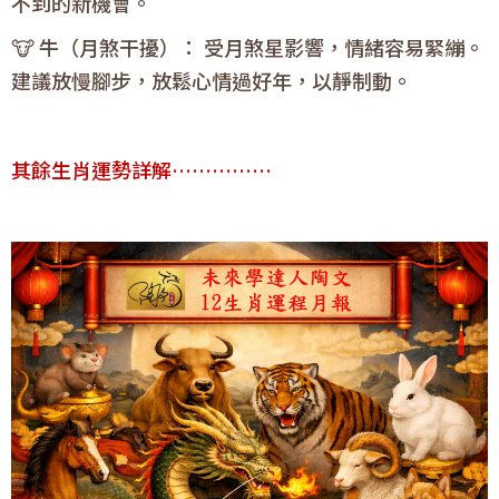
不到的新機會。
🐮 牛（月煞干擾）： 受月煞星影響，情緒容易緊繃。
建議放慢腳步，放鬆心情過好年，以靜制動。
其餘生肖運勢詳解……………