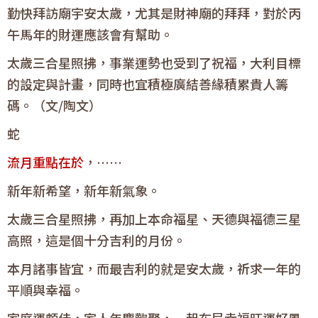
勤快拜訪廟宇安太歲，尤其是財神廟的拜拜，對於丙
午馬年的財運應該會有幫助。
太歲三合星照拂，事業運勢也受到了祝福，大利目標
的設定與計畫，同時也宜積極廣結善緣積累貴人籌
碼。（文/陶文）
蛇
流月重點在於
，……
新年新希望，新年新氣象。
太歲三合星照拂，再加上本命福星、天德與福德三星
高照，這是個十分吉利的月份。
本月諸事皆宜，而最吉利的就是安太歲，祈求一年的
平順與幸福。
家庭運頗佳，家人年慶歡聚，一起布局幸福旺運好風