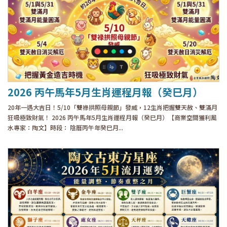
2026 丙午馬年5月生肖運程月報（癸巳月）
20年一遇大吉日！5/10「雙祿拱照母親節」發威，12生肖把握雙天赦、雙滿月
狂吸極致財氣！ 2026 丙午馬年5月生肖運程月報（癸巳月）【商業空間獲利風
水專家：陶文】時段： 陰曆丙午年癸巳月...