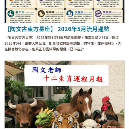
【陶文古東方星座】 2026年5月流月運勢
【陶文古東方星座】 2026年5月流月運勢能量調整・節奏重整之月文／陶文
2026年5月，整體天象呈現「能量收斂與節奏調整」的特性。在這個月份，外
在機會雖仍存在，但真正影響結果的關鍵，已不在於...