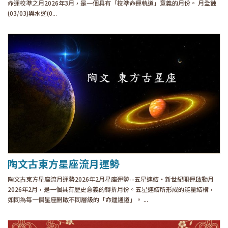
命運校準之月2026年3月，是一個具有「校準命運軌道」意義的月份。 月全蝕
(03/03)與水逆(0...
陶文古東方星座流月運勢
陶文古東方星座流月運勢2026年2月星座運勢--五星連結・新世紀開運啟動月
2026年2月，是一個具有歷史意義的轉折月份。五星連結所形成的能量結構，
如同為每一個星座開啟不同層級的「命運通道」。 ...