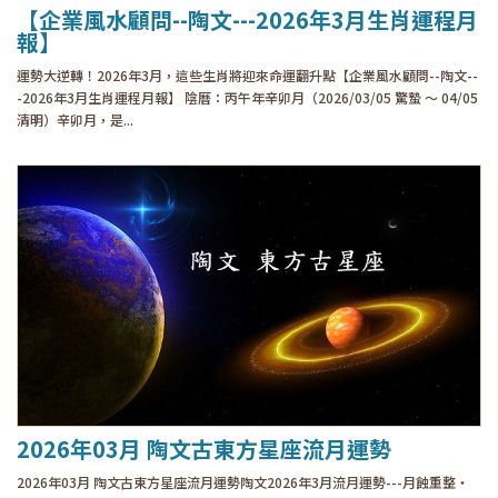
【企業風水顧問--陶文---2026年3月生肖運程月
報】
運勢大逆轉！2026年3月，這些生肖將迎來命運翻升點【企業風水顧問--陶文--
-2026年3月生肖運程月報】 陰曆：丙午年辛卯月（2026/03/05 驚蟄 ～ 04/05
清明）辛卯月，是...
2026年03月 陶文古東方星座流月運勢
2026年03月 陶文古東方星座流月運勢陶文2026年3月流月運勢---月蝕重整・