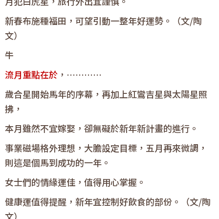
月犯白虎星，旅行外出宜謹慎。
新春布施種福田，可望引動一整年好運勢。（文/陶
文）
牛
流月重點在於
，…………
歲合星開始馬年的序幕，再加上紅鸞吉星與太陽星照
拂，
本月雖然不宜嫁娶，卻無礙於新年新計畫的進行。
事業磁場格外理想，大膽設定目標，五月再來微調，
則這是個馬到成功的一年。
女士們的情緣運佳，值得用心掌握。
健康運值得提醒，新年宜控制好飲食的部份。（文/陶
文）