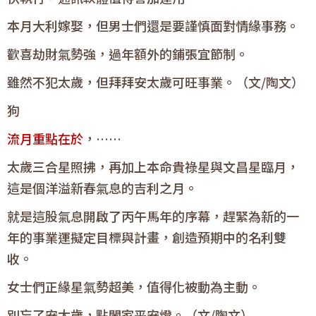
本月大利嫁娶，但男士們還是要謹慎面對情緣事務。
歡喜劫財氣勢強，過年額外的鋪張宜節制。
雖然不犯太歲，但拜拜安太歲可旺事業。（文/陶文）
狗
流月重點在於
，……
太歲三合星照拂，再加上本命貴祿星與文昌星臨月，
這是個洋溢新春氣息的吉利之月。
就是這股氣息開啟了丙午馬年的序幕，趕緊為新的一
年的事業運擬定目標與計畫，創造預期中的名利雙
收。
女士們正緣星氣勢超美，值得化被動為主動。
別忘了安太歲，點闔家平安燈。（文/陶文）