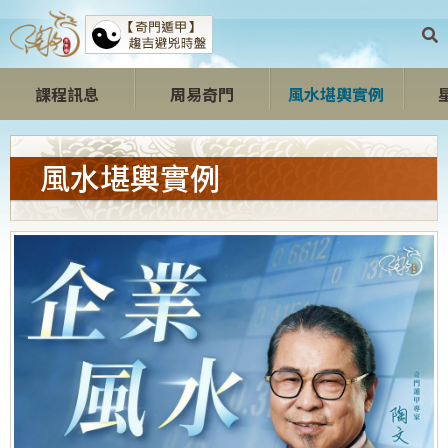
課程訊息
周易奇門
風水堪輿實例
開心開運區
風水堪輿實例