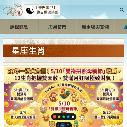
課程訊息
周易奇門
風水堪輿實例
開心開運區
星座生肖