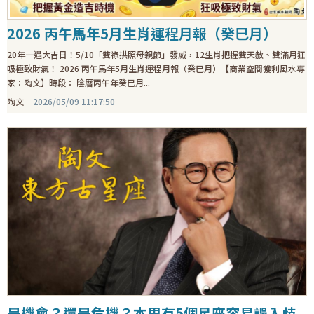
2026 丙午馬年5月生肖運程月報（癸巳月）
20年一遇大吉日！5/10「雙祿拱照母親節」發威，12生肖把握雙天赦、雙滿月狂
吸極致財氣！ 2026 丙午馬年5月生肖運程月報（癸巳月）【商業空間獲利風水專
家：陶文】時段： 陰曆丙午年癸巳月...
陶文
2026/05/09 11:17:50
是機會？還是危機？本周有5個星座容易誤入歧