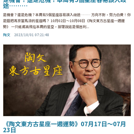
途………
是機會？還是危機？本周有5個星座容易誤入歧途……… 方向不對，努力白費！你
是錯把馮京當馬涼的星座嗎？ 10月02日～10月08日《陶文東方古星座一週運
勢》 一只紙鳶高飛在本周的星空，按理說這是個吉利...
陶文
2023/10/01 07:21:48
《陶文東方古星座一週運勢》07月17日～07月
23日