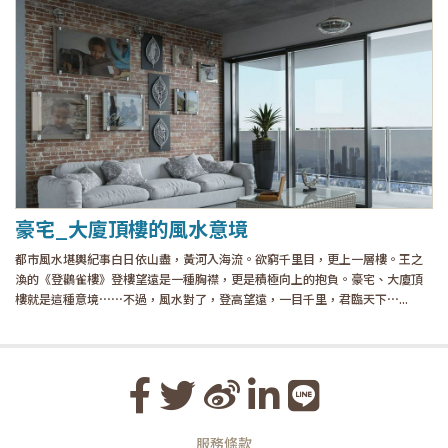
豪宅_大廈頂樓的風水意境
都市風水堪輿紀事白日依山盡，黃河入海流。欲窮千里目，更上一層樓。王之
渙的《登鸛雀樓》登樓望遠是一種胸襟，更是積極向上的抱負。豪宅、大廈頂
樓就是這種意境⋯⋯不過，風水對了，登高望遠，一目千里，君臨天下⋯...
服務條款