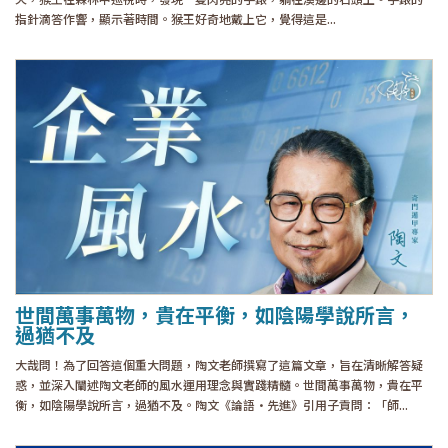
指針滴答作響，顯示著時間。猴王好奇地戴上它，覺得這是...
世間萬事萬物，貴在平衡，如陰陽學說所言，
過猶不及
大哉問！為了回答這個重大問題，陶文老師撰寫了這篇文章，旨在清晰解答疑
惑，並深入闡述陶文老師的風水運用理念與實踐精髓。世間萬事萬物，貴在平
衡，如陰陽學說所言，過猶不及。陶文《論語·先進》引用子貢問：「師...