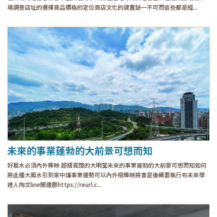
場調查店址的選擇商品價格的定位商店文化的建置缺一不可而這些都是經...
未來的事業蓬勃的大前景可想而知
好風水必須內外輝映 超級寬闊的大明堂未來的事業蓬勃的大前景可想而知如何
將此種大風水引到家中讓事業運勢可以內外相輝映將會是後續要執行布未來學
達人陶文line開運群https://reurl.c...