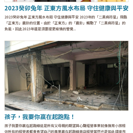
2023癸卯兔年 正東方風水布局 守住健康與平安
2023癸卯兔年 正東方風水布局 守住健康與平安 2023年的「二黑病符星」飛臨
「正東方」震卦的位置，由於「正東方」的「震卦」觸動了「二黑病符星」的
負能，因此2023年還是須要提更疫情的警覺...
孩子，我要你贏在起跑點！
孩子我要你贏在起跑線這是所有父母親的期望與心聲經營事業就像撫育小孩相
信所有的經營者都會希望自己的事業贏在起跑線商店經營當然也是如此環境市