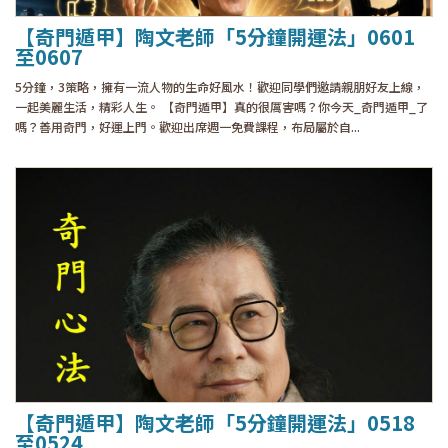
【奇門遁甲】陶文老師「5分鐘開運法」0601
至0607
5分鐘，3策略，擁有一流人物的生命好風水！歡迎同學們邀請親朋好友上線，
一起美麗生活，精彩人生。 【奇門遁甲】真的很厲害嗎？你今天_奇門遁甲_了
嗎？善用奇門，好運上門。歡迎出席週一免費課程，布局屬於自...
【奇門遁甲】陶文老師「5分鐘開運法」0518
至0524