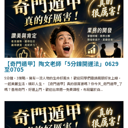
【奇門遁甲】陶文老師「5分鐘開運法」0629
至0705
5分鐘，3策略，擁有一流人物的生命好風水！歡迎同學們邀請親朋好友上線，
一起美麗生活，精彩人生。 【奇門遁甲】真的很厲害嗎？你今天_奇門遁甲_了
嗎？善用奇門，好運上門。歡迎出席週一免費課程，布局屬於自...