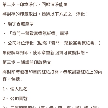
第二步 --印章淨化，回歸清淨能量
將封存的印章取出，透過以下方式之一淨化：
• 廟宇香爐薰淨
• 「奇門一葉致富香氛紙香」薰淨
• 公司財位淨化（點燃「奇門一葉致富香氛紙香」）
象徵解除封印，使印章重新回到可啟動狀態。
第三步 -- 誦讀開印啟動文
將封印時包覆印章的紅紙打開，恭敬誦讀紅紙上的內
容，包括：
1、 個人姓名
2、 公司寶號
3、 五福臨門願心（富、貴、康、寧、順）或（福、