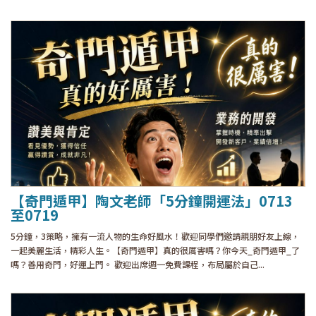
【奇門遁甲】陶文老師「5分鐘開運法」0713
至0719
5分鐘，3策略，擁有一流人物的生命好風水！歡迎同學們邀請親朋好友上線，
一起美麗生活，精彩人生。【奇門遁甲】真的很厲害嗎？你今天_奇門遁甲_了
嗎？善用奇門，好運上門。 歡迎出席週一免費課程，布局屬於自己...