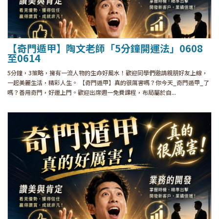
【奇門遁甲】陶文老師「5分鐘開運法」0608
至0614
5分鐘，3策略，擁有一流人物的生命好風水！歡迎同學們邀請親朋好友上線，
一起美麗生活，精彩人生。 【奇門遁甲】真的很厲害嗎？你今天_奇門遁甲_了
嗎？善用奇門，好運上門。歡迎出席週一免費課程，布局屬於自...