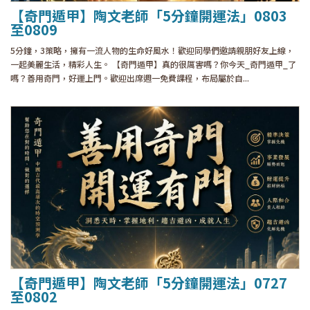
【奇門遁甲】陶文老師「5分鐘開運法」0803
至0809
5分鐘，3策略，擁有一流人物的生命好風水！歡迎同學們邀請親朋好友上線，
一起美麗生活，精彩人生。 【奇門遁甲】真的很厲害嗎？你今天_奇門遁甲_了
嗎？善用奇門，好運上門。歡迎出席週一免費課程，布局屬於自...
【奇門遁甲】陶文老師「5分鐘開運法」0727
至0802