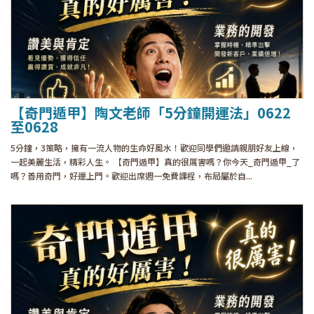
【奇門遁甲】陶文老師「5分鐘開運法」0622
至0628
5分鐘，3策略，擁有一流人物的生命好風水！歡迎同學們邀請親朋好友上線，
一起美麗生活，精彩人生。 【奇門遁甲】真的很厲害嗎？你今天_奇門遁甲_了
嗎？善用奇門，好運上門。歡迎出席週一免費課程，布局屬於自...