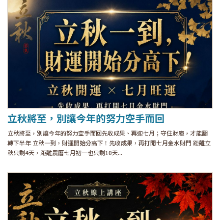
立秋將至，別讓今年的努力空手而回
立秋將至，別讓今年的努力空手而回先收成果、再迎七月；守住財庫，才能翻
轉下半年 立秋一到，財運開始分高下！先收成果，再打開七月金水財門 距離立
秋只剩4天，距離農曆七月初一也只剩10天...