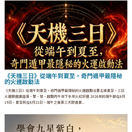
《天機三日》從端午到夏至，奇門遁甲最隱秘
的火運啟動法
《天機三日》從端午到夏至，奇門遁甲最隱秘的火運啟動法重五接夏至・三日
火運開運講座清、聚、發，啟動丙午年下半年火紅好運 2026年的端午節在6月
19日，夏至則在6月21日。端午之後第三天即逢夏...