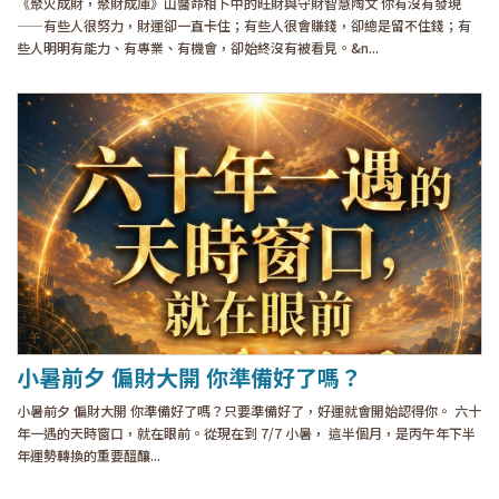
《聚火成財，聚財成庫》山醫命相卜中的旺財與守財智慧陶文 你有沒有發現
——有些人很努力，財運卻一直卡住；有些人很會賺錢，卻總是留不住錢；有
些人明明有能力、有專業、有機會，卻始終沒有被看見。&n...
小暑前夕 偏財大開 你準備好了嗎？
小暑前夕 偏財大開 你準備好了嗎？只要準備好了，好運就會開始認得你。 六十
年一遇的天時窗口，就在眼前。從現在到 7/7 小暑， 這半個月，是丙午年下半
年運勢轉換的重要醞釀...