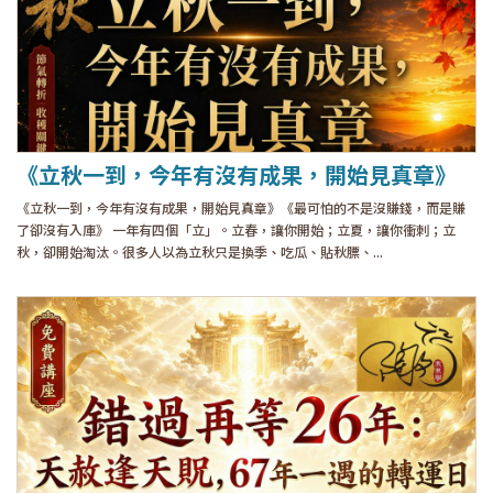
《立秋一到，今年有沒有成果，開始見真章》
《立秋一到，今年有沒有成果，開始見真章》《最可怕的不是沒賺錢，而是賺
了卻沒有入庫》 一年有四個「立」。立春，讓你開始；立夏，讓你衝刺；立
秋，卻開始淘汰。很多人以為立秋只是換季、吃瓜、貼秋膘、...