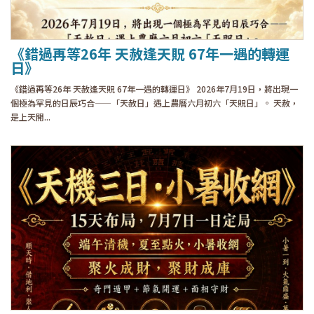
《錯過再等26年 天赦逢天貺 67年一遇的轉運
日》
《錯過再等26年 天赦逢天貺 67年一遇的轉運日》 2026年7月19日，將出現一
個極為罕見的日辰巧合——「天赦日」遇上農曆六月初六「天貺日」。 天赦，
是上天開...