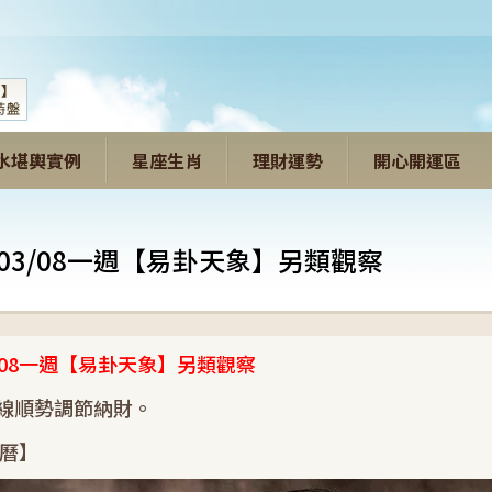
水堪輿實例
星座生肖
理財運勢
開心開運區
至03/08一週【易卦天象】另類觀察
3/08一週【易卦天象】另類觀察
線順勢調節納財。
黃曆】