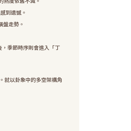
市的熱度依舊不減。
人感到遺憾。
橫盤走勢。
後，季節時序則會進入「丁
。就以卦象中的多空架構角