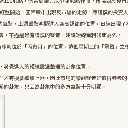
19041點，儘管周線只以小漲46點作收，市場對於後
年開紅盤開始，國際股市出現反市場的走勢，讓謹慎的投資
7點的氣勢，上週盤勢明顯進入逢高調節的位置，日線出現了
觀，不過還是有謹慎的聲音，建議短線獲利條節為先。
時序則位於「丙寅月」的位置，這個星期二的「驚蟄」之
，發覺進入的短線震盪整理的卦象位置。
理才有機會繼續上漲，因此市場的樂觀聲音是值得參考的
游的卦象，只因為卦象中的多方氣勢十分明顯。