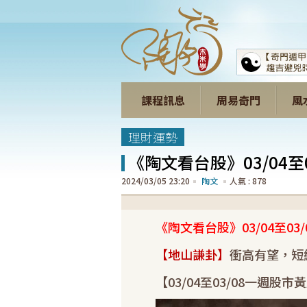
課程訊息
周易奇門
風
理財運勢
《陶文看台股》03/04
2024/03/05 23:20
陶文
878
《陶文看台股》03/04至0
【地山謙卦】
衝高有望，短
【03/04至03/08一週股市