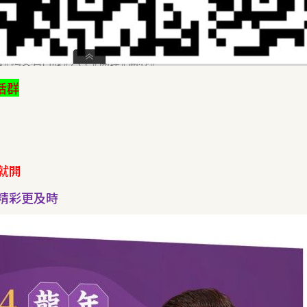
活群
就開
精彩更及時