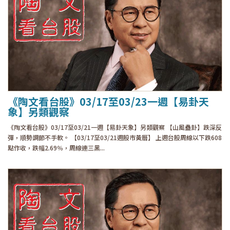
《陶文看台股》03/17至03/23一週【易卦天
象】另類觀察
《陶文看台股》03/17至03/21一週【易卦天象】另類觀察 【山風蠱卦】跌深反
彈，順勢調節不手軟。 【03/17至03/21週股市黃曆】 上週台股周線以下跌608
點作收，跌幅2.69％，周線連三黑...