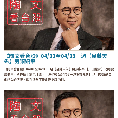
《陶文看台股》04/01至04/03一週【易卦天
象】另類觀察
《陶文看台股》04/01至04/03一週【易卦天象】另類觀察 【火山旅卦】短線震
盪依舊，積極換手氣氛活絡。 【04/01至04/03一週股市黃曆】 清明變盤是由
來已久的傳說，就在指數不斷創新紀錄的目...