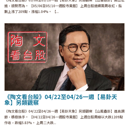
進，順勢而為。 【05/06至05/10一週股市黃曆】 上周台股連續兩周收紅，指
數上漲了209點，漲幅1.04%。 【...
《陶文看台股》04/22至04/26一週【易卦天
象】另類觀察
《陶文看台股》04/22至04/26一週【易卦天象】另類觀察 【山風蠱卦】逢高調
節，積極換手。 【04/22至04/26一週股市黃曆】 上週台股周線以大跌1209點
作收，跌幅5.83%。 上周二大跌...