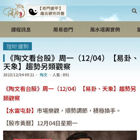
課程訊息
周易奇門
風水堪輿實例
開心開運區
理財運勢
《陶文看台股》周一（12/04）【易卦、
天象】趨勢另類觀察
2023/12/04 09:21
陶文
891
《陶文看台股》周一（12/04）【易卦、天象】趨勢另
類觀察
【水雷屯卦】
市場樂觀，順勢調節，積極換手。
【股市黃曆】12月04日星期一