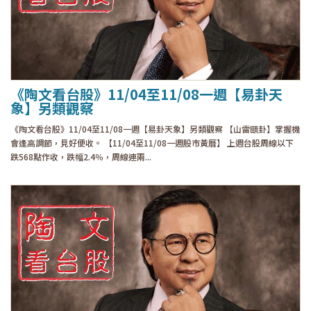
《陶文看台股》11/04至11/08一週【易卦天
象】另類觀察
《陶文看台股》11/04至11/08一週【易卦天象】另類觀察 【山雷頤卦】掌握機
會逢高調節，見好便收。 【11/04至11/08一週股市黃曆】 上週台股周線以下
跌568點作收，跌幅2.4％，周線連兩...