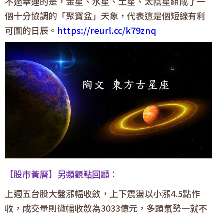
不過幸運的是，金星、水星、土星、太陰星組成了一
個十分協調的「聚寶盆」天象，代表這是個短線有利
可圖的日辰。
https://reurl.cc/k79znq
【股市黃曆】另類觀點回顧：
上週五台股大盤漲幅收斂，上下震盪以小漲4.5點作
收，成交量則微幅收斂為3033億元，多頭氣勢一就不