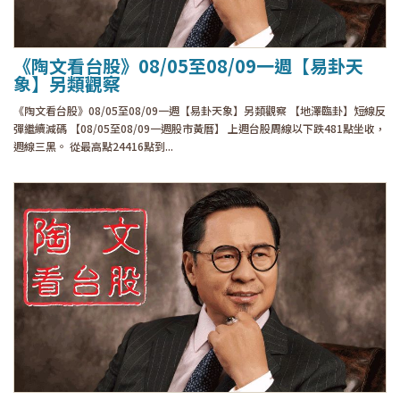
《陶文看台股》08/05至08/09一週【易卦天
象】另類觀察
《陶文看台股》08/05至08/09一週【易卦天象】另類觀察 【地澤臨卦】短線反
彈繼續減碼 【08/05至08/09一週股市黃曆】 上週台股周線以下跌481點坐收，
週線三黑。 從最高點24416點到...