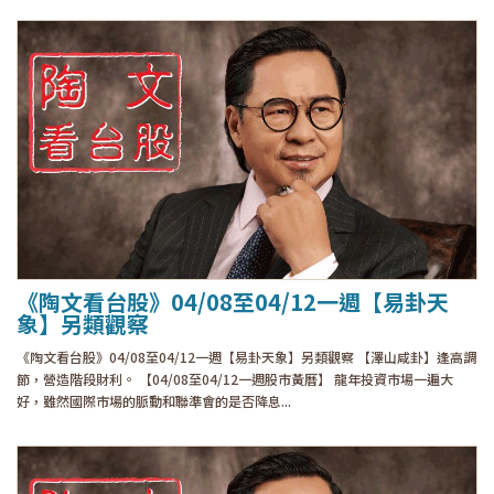
《陶文看台股》04/08至04/12一週【易卦天
象】另類觀察
《陶文看台股》04/08至04/12一週【易卦天象】另類觀察 【澤山咸卦】逢高調
節，營造階段財利。 【04/08至04/12一週股市黃曆】 龍年投資市場一遍大
好，雖然國際市場的脈動和聯準會的是否降息...