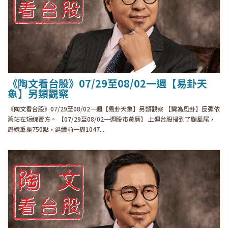
《陶文看台股》07/29至08/02一週【易卦天
象】另類觀察
《陶文看台股》07/29至08/02一週【易卦天象】另類觀察 【巽為風卦】反彈依
舊站在短線賣方。 【07/29至08/02一週股市黃曆】 上週台股掃到了颱風尾，
周線重挫750點，延續前一周1047...