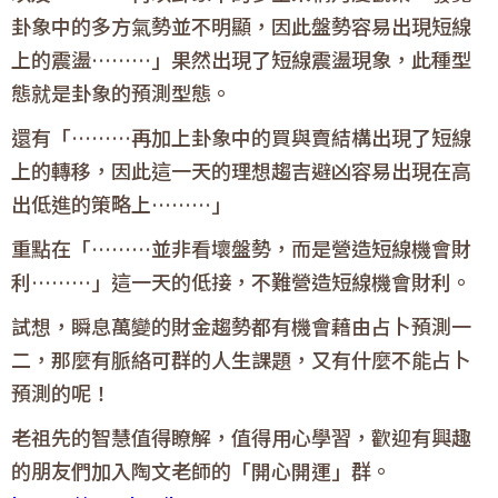
卦象中的多方氣勢並不明顯，因此盤勢容易出現短線
上的震盪………」果然出現了短線震盪現象，此種型
態就是卦象的預測型態。
還有「………再加上卦象中的買與賣結構出現了短線
上的轉移，因此這一天的理想趨吉避凶容易出現在高
出低進的策略上………」
重點在「………並非看壞盤勢，而是營造短線機會財
利………」這一天的低接，不難營造短線機會財利。
試想
，瞬息萬變的財金趨勢都有機會藉由占卜預測一
二，那麼有脈絡可群的人生課題，又有什麼不能占卜
預測的呢！
老祖先的智慧值得瞭解，值得用心學習，歡迎有興趣
的朋友們加入陶文老師的「
開心開運
」群。