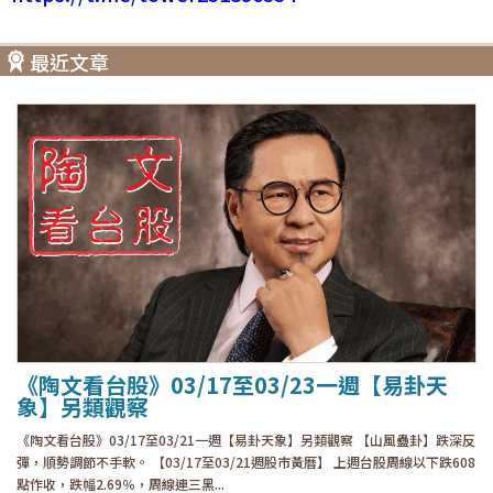
最近文章
《陶文看台股》03/17至03/23一週【易卦天
象】另類觀察
《陶文看台股》03/17至03/21一週【易卦天象】另類觀察 【山風蠱卦】跌深反
彈，順勢調節不手軟。 【03/17至03/21週股市黃曆】 上週台股周線以下跌608
點作收，跌幅2.69％，周線連三黑...