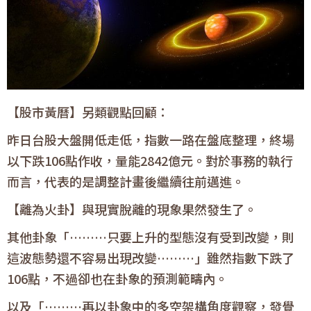
【股市黃曆】另類觀點回顧：
昨日台股大盤開低走低，指數一路在盤底整理，終場
以下跌106點作收，量能2842億元。對於事務的執行
而言，代表的是調整計畫後繼續往前邁進。
【離為火卦】
與現實脫離的現象果然發生了。
其他卦象「………只要上升的型態沒有受到改變，則
這波態勢還不容易出現改變………」雖然指數下跌了
106點，不過卻也在卦象的預測範疇內。
以及「………再以卦象中的多空架構角度觀察，發覺