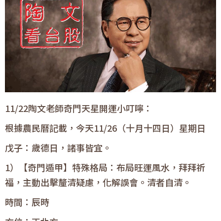
11/22陶文老師奇門天星開運小叮嚀：
根據農民曆記載，
今天11/26（十月十四日）星期日
戊子：歲德日，諸事皆宜。
1）【奇門遁甲】特殊格局：布局旺運風水，拜拜祈
福，主動出擊釐清疑慮，化解誤會。清者自清。
時間：辰時