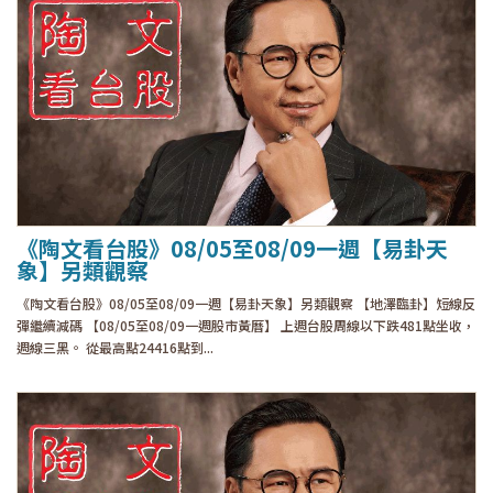
《陶文看台股》08/05至08/09一週【易卦天
象】另類觀察
《陶文看台股》08/05至08/09一週【易卦天象】另類觀察 【地澤臨卦】短線反
彈繼續減碼 【08/05至08/09一週股市黃曆】 上週台股周線以下跌481點坐收，
週線三黑。 從最高點24416點到...