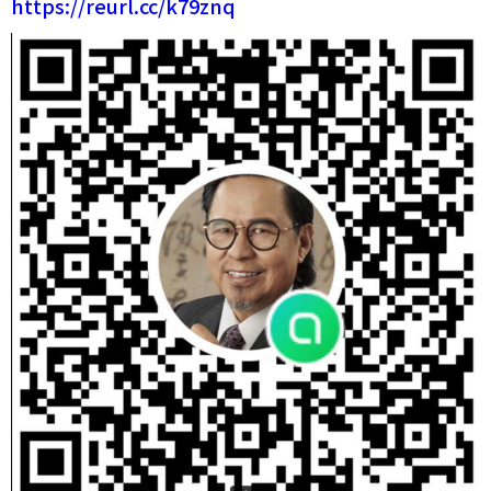
https://reurl.cc/k79znq