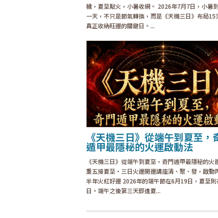
穢，夏至點火，小暑收網。 2026年7月7日，小暑
一天，不只是節氣轉換，而是《天機三日》布局15
真正收納旺運的關鍵日。...
《天機三日》從端午到夏至，
遁甲最隱秘的火運啟動法
《天機三日》從端午到夏至，奇門遁甲最隱秘的火
重五接夏至・三日火運開運講座清、聚、發，啟動
半年火紅好運 2026年的端午節在6月19日，夏至則
日。端午之後第三天即逢夏...