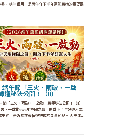
7 小暑， 這半個月，是丙午年下半年運勢轉換的重要醞
26 端午節「三火、兩破、一啟
轉運秘法公開！（Ⅱ）
 端午節「三火、兩破、一啟動」轉運秘法公開！（Ⅱ）
兩破、一啟動借天地極陽之氣，開啟下半年好運人生
年端午節，是近年來最值得把握的能量節點。 丙午年...