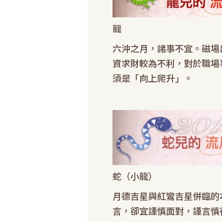
龍
六沖之月，諸事不宜。磁場
資求財較為不利，對於職場
須是「向上爬升」。
蛇（小龍）
月德吉星與紅鸞吉星併臨的
言，卻宜謹慎面對，謹言慎