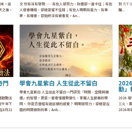
到來。這
文 你有沒有發現——有些人很努力，財運卻一直卡住；有些
到 7/
天之後，
人很會賺錢，卻總是留不住錢；有些人明明有能力、有專
釀...
業、有機會，卻始終沒有被看見。&n...
奇門
學會九星紫白 人生從此不留白
20
動」
學會九星紫白 人生從此不留白一門研究「時間、空間與機
運啟動法
運」的智慧。更是一套看懂運勢變化、掌握人生節奏的學
2026
丙午年下
問。 你是否曾經有過這樣的感覺？ 明明很努力，卻總是在
三火、
在6月21
錯的時間做對的事；&nb...
2026