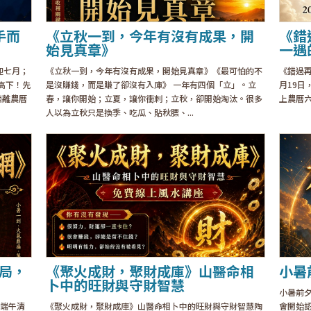
手而
《立秋一到，今年有沒有成果，開
《錯
始見真章》
一遇
迎七月；
《立秋一到，今年有沒有成果，開始見真章》《最可怕的不
《錯過再
高下！先
是沒賺錢，而是賺了卻沒有入庫》 一年有四個「立」。立
月19
距離農曆
春，讓你開始；立夏，讓你衝刺；立秋，卻開始淘汰。很多
上農曆六
人以為立秋只是換季、吃瓜、貼秋膘、...
布局，
《聚火成財，聚財成庫》山醫命相
小暑
卜中的旺財與守財智慧
小暑前夕
局端午清
《聚火成財，聚財成庫》山醫命相卜中的旺財與守財智慧陶
會開始