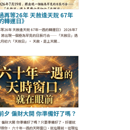
過再等26年 天赦逢天貺 67年
的轉運日》
等26年 天赦逢天貺 67年一遇的轉運日》 2026年7
日，將出現一個極為罕見的日辰巧合——「天赦日」遇
月初六「天貺日」。 天赦，是上天開...
前夕 偏財大開 你準備好了嗎？
 偏財大開 你準備好了嗎？只要準備好了，好運就
認得你。 六十年一遇的天時窗口，就在眼前。從現在