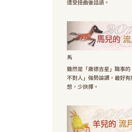
遭受扭曲後話語。
馬
雖然是「歲德吉星」職事的
不對人」強勢論調，最好有
想，少抉擇。