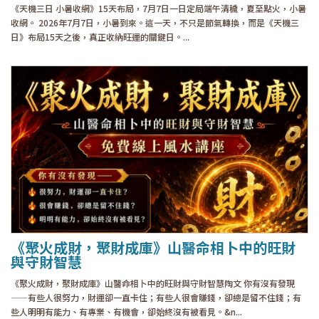
《天機三日 小暑收網》15天布局，7月7日一日定局端午清穢，夏至點火，小暑
收網。 2026年7月7日，小暑到來。這一天，不只是節氣轉換，而是《天機三
日》布局15天之後，真正收納旺運的關鍵日。...
《聚火成財，聚財成庫》山醫命相卜中的旺財
與守財智慧
《聚火成財，聚財成庫》山醫命相卜中的旺財與守財智慧陶文 你有沒有發現
——有些人很努力，財運卻一直卡住；有些人很會賺錢，卻總是留不住錢；有
些人明明有能力、有專業、有機會，卻始終沒有被看見。&n...