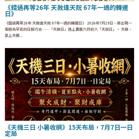
《錯過再等26年 天赦逢天貺 67年一遇的轉運
日》
《錯過再等26年 天赦逢天貺 67年一遇的轉運日》 2026年7月19日，將出現一
個極為罕見的日辰巧合——「天赦日」遇上農曆六月初六「天貺日」。 天赦，
是上天開...
《天機三日 小暑收網》15天布局，7月7日一日
定局