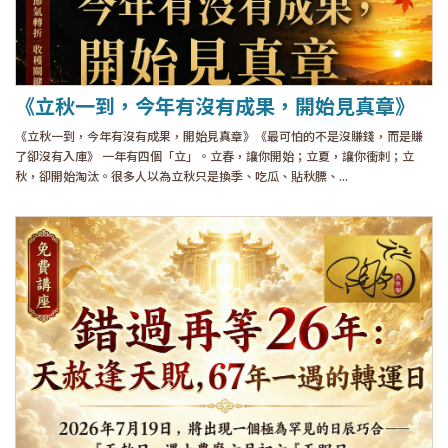
《立秋一到，今年有沒有成果，開始見真章》
《立秋一到，今年有沒有成果，開始見真章》《最可怕的不是沒賺錢，而是賺
了卻沒有入庫》 一年有四個「立」。立春，讓你開始；立夏，讓你衝刺；立
秋，卻開始淘汰。很多人以為立秋只是換季、吃瓜、貼秋膘、...