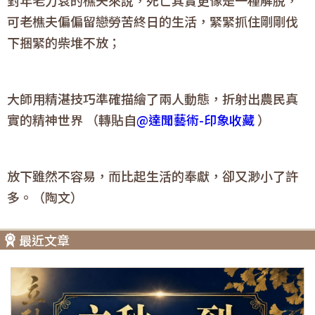
可老樵夫偏偏留戀勞苦終日的生活，緊緊抓住剛剛伐
下捆緊的柴堆不放；
大師用精湛技巧準確描繪了兩人動態，折射出農民真
實的精神世界 （轉貼自
@達聞藝術-印象收藏
）
放下雖然不容易，而比起生活的奉獻，卻又渺小了許
多。（陶文）
最近文章