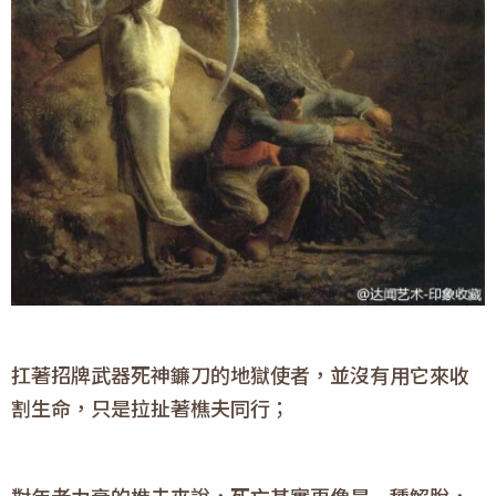
扛著招牌武器死神鐮刀的地獄使者，並沒有用它來收
割生命，只是拉扯著樵夫同行；
對年老力衰的樵夫來說，死亡其實更像是一種解脫，