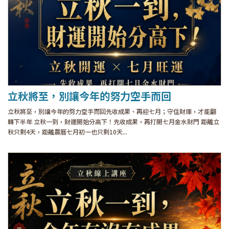
立秋將至，別讓今年的努力空手而回
立秋將至，別讓今年的努力空手而回先收成果、再迎七月；守住財庫，才能翻
轉下半年 立秋一到，財運開始分高下！先收成果，再打開七月金水財門 距離立
秋只剩4天，距離農曆七月初一也只剩10天...