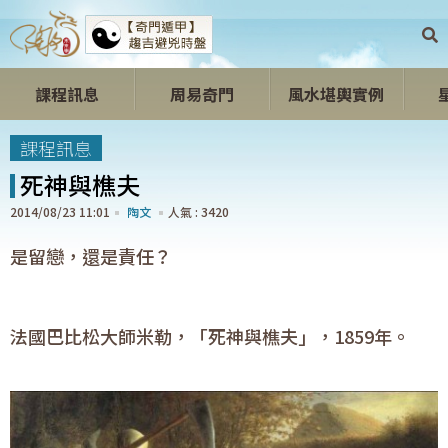
課程訊息
周易奇門
風水堪輿實例
開心開運區
課程訊息
死神與樵夫
2014/08/23 11:01
陶文
3420
是留戀，還是責任？
法國巴比松大師米勒，「死神與樵夫」，1859年。