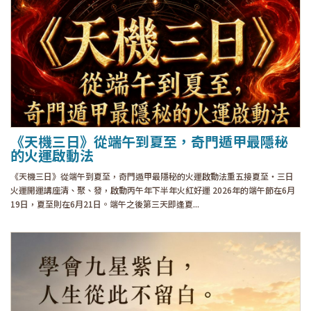
《天機三日》從端午到夏至，奇門遁甲最隱秘
的火運啟動法
《天機三日》從端午到夏至，奇門遁甲最隱秘的火運啟動法重五接夏至・三日
火運開運講座清、聚、發，啟動丙午年下半年火紅好運 2026年的端午節在6月
19日，夏至則在6月21日。端午之後第三天即逢夏...