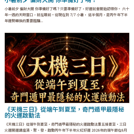
小暑前夕 偏財大開 你準備好了嗎？只要準備好了，好運就會開始認得你。 六十
年一遇的天時窗口，就在眼前。從現在到 7/7 小暑， 這半個月，是丙午年下半
年運勢轉換的重要醞釀...
《天機三日》從端午到夏至，奇門遁甲最隱秘
的火運啟動法
《天機三日》從端午到夏至，奇門遁甲最隱秘的火運啟動法重五接夏至・三日
火運開運講座清、聚、發，啟動丙午年下半年火紅好運 2026年的端午節在6月