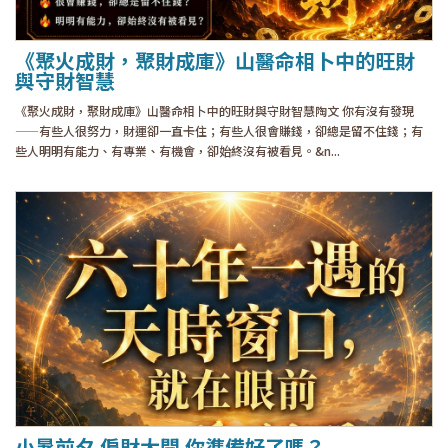
《聚火成財，聚財成庫》山醫命相卜中的旺財
與守財智慧
《聚火成財，聚財成庫》山醫命相卜中的旺財與守財智慧陶文 你有沒有發現
——有些人很努力，財運卻一直卡住；有些人很會賺錢，卻總是留不住錢；有
些人明明有能力、有專業、有機會，卻始終沒有被看見。&n...
小暑前夕 偏財大開 你準備好了嗎？