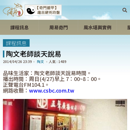
課程訊息
周易奇門
風水堪輿實例
開心開運區
課程訊息
陶文老師談天說易
2014/04/26 23:39
陶文
1489
品味生活家：陶文老師談天說易時間。
播出時間：周日(4/27)早上 7：00~8：00。
正聲電台FM104.1。
網路收聽：
www.csbc.com.tw