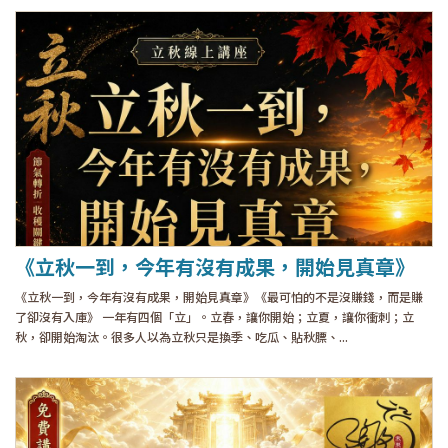
《立秋一到，今年有沒有成果，開始見真章》
《立秋一到，今年有沒有成果，開始見真章》《最可怕的不是沒賺錢，而是賺
了卻沒有入庫》 一年有四個「立」。立春，讓你開始；立夏，讓你衝刺；立
秋，卻開始淘汰。很多人以為立秋只是換季、吃瓜、貼秋膘、...