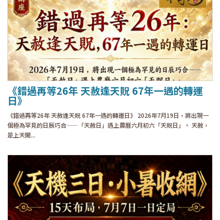
《錯過再等26年 天赦逢天貺 67年一遇的轉運
日》
《錯過再等26年 天赦逢天貺 67年一遇的轉運日》 2026年7月19日，將出現一
個極為罕見的日辰巧合——「天赦日」遇上農曆六月初六「天貺日」。 天赦，
是上天開...